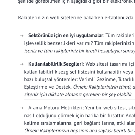
şekilde görebilmek için aşağıdaki gibi bir elektronik
Rakiplerinizin web sitelerine bakarken e-tablonuzda 
Sektörünüz için en iyi uygulamalar
: Tüm rakipler
işlevsellik benzerlikleri var mı? Tüm rakipleriniz
iseniz ve tüm rakipleriniz bir kredi hesaplayıcı sunuy
Kullanılabilirlik Sezgileri
: Web sitesi tasarımı içi
kullanılabilirlik sezgisel listesini kullanabilir vey
bazı buluşsal yöntemler: Verimli Gezinme, Tutarlılı
Eşleştirme ve Destek.
Örnek: Rakiplerinizin tümü, d
siteniz için dikkate almanız gereken bir şey olabilir.
Arama Motoru Metrikleri: Yeni bir web sitesi, sit
nasıl olduğunu görmek için harika bir fırsattır. Ana
kelime sıralamalarına, geri bağlantılarına, etki ala
Örnek: Rakiplerinizin hepsinin ana sayfası belirli bir