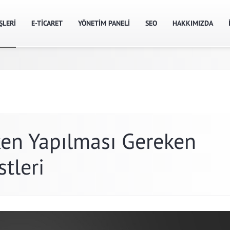
ŞLERİ
E-TİCARET
YÖNETİM PANELİ
SEO
HAKKIMIZDA
ken Yapılması Gereken
tleri