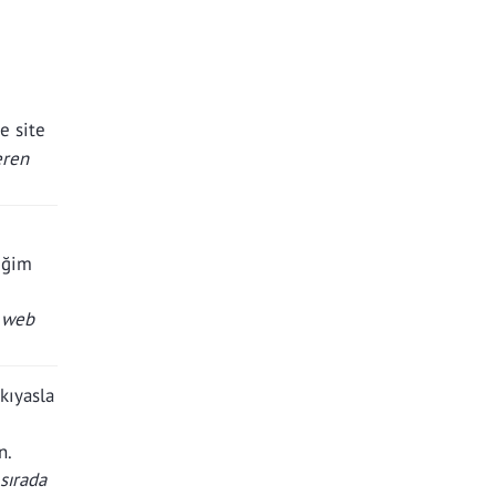
e site
eren
ceğim
i web
kıyasla
n.
 sırada