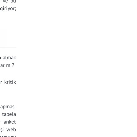
r ve bu
iriyor;
n almak
lar mı?
 kritik
yapması
 tabela
r anket
işi web