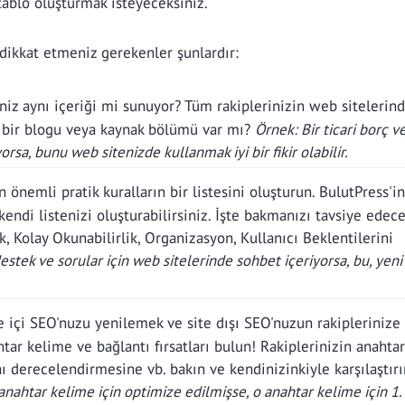
 tablo oluşturmak isteyeceksiniz.
dikkat etmeniz gerekenler şunlardır:
iniz aynı içeriği mi sunuyor? Tüm rakiplerinizin web sitelerind
in bir blogu veya kaynak bölümü var mı?
Örnek: Bir ticari borç v
orsa, bunu web sitenizde kullanmak iyi bir fikir olabilir.
n önemli pratik kuralların bir listesini oluşturun. BulutPress'in
a kendi listenizi oluşturabilirsiniz. İşte bakmanızı tavsiye ede
k, Kolay Okunabilirlik, Organizasyon, Kullanıcı Beklentilerini
estek ve sorular için web sitelerinde sohbet içeriyorsa, bu, yen
e içi SEO'nuzu yenilemek ve site dışı SEO'nuzun rakiplerinize 
htar kelime ve bağlantı fırsatları bulun! Rakiplerinizin anahtar
nı derecelendirmesine vb. bakın ve kendinizinkiyle karşılaştırı
 anahtar kelime için optimize edilmişse, o anahtar kelime için 1.