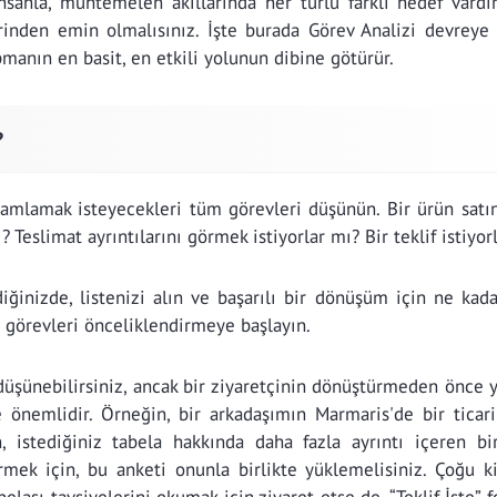
nsanla, muhtemelen akıllarında her türlü farklı hedef vardı
rinden emin olmalısınız. İşte burada Görev Analizi devreye g
manın en basit, en etkili yolunun dibine götürür.
?
mamlamak isteyecekleri tüm görevleri düşünün. Bir ürün satı
 Teslimat ayrıntılarını görmek istiyorlar mı? Bir teklif istiyor
ğinizde, listenizi alın ve başarılı bir dönüşüm için ne kadar
e görevleri önceliklendirmeye başlayın.
 düşünebilirsiniz, ancak bir ziyaretçinin dönüştürmeden önce 
 önemlidir. Örneğin, bir arkadaşımın Marmaris'de bir ticari
n, istediğiniz tabela hakkında daha fazla ayrıntı içeren bi
rmek için, bu anketi onunla birlikte yüklemelisiniz. Çoğu k