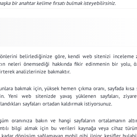
başka bir anahtar kelime fırsatı bulmak isteyebilirsiniz.
 yönlerini belirlediğinize göre, kendi web sitenizi inceleme 
zın neleri önemsediği hakkında fikir edinmenin bir yolu, öz
lirterek analizlerinize bakmaktır.
orunlara bakmak için, yüksek hemen çıkma oranı, sayfada kısa
in. Yeni web sitenizde yavaş yüklenen sayfaları, ziyaret
landıkları sayfaları ortadan kaldırmak istiyorsunuz.
üşüm oranınıza bakın ve hangi sayfaların ortalamanın altı
tılı bilgi almak için bu verileri kaynağa veya cihaz türü
ü kadar dönüşüm sağlamayan mobil gibi ilginç keşifler bulabil