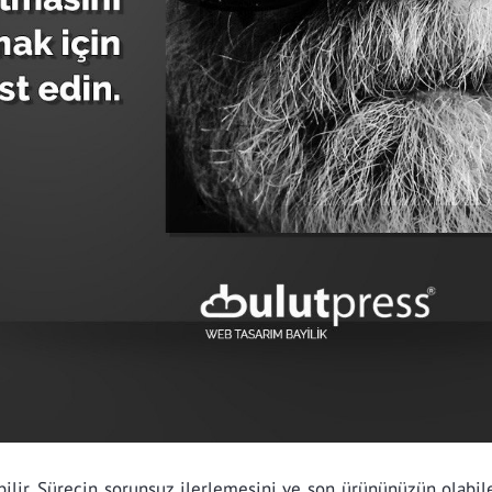
bilir. Sürecin sorunsuz ilerlemesini ve son ürününüzün olabi