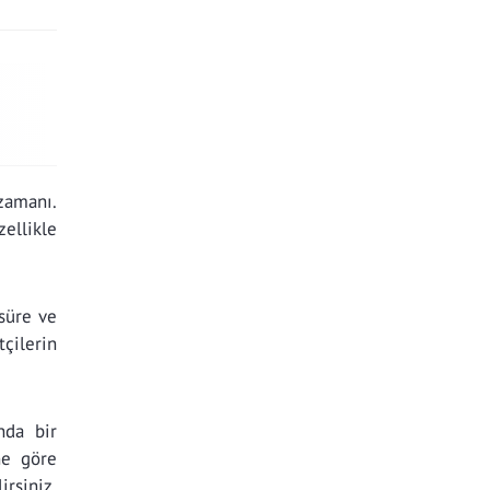
zamanı.
ellikle
 süre ve
çilerin
nda bir
ne göre
irsiniz.