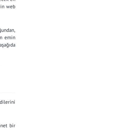
rin web
ğundan,
an emin
aşağıda
ilerini
net bir