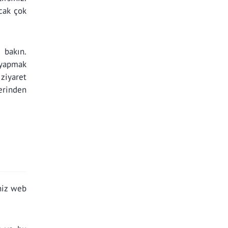
ncak çok
 bakın.
 yapmak
ziyaret
lerinden
niz web