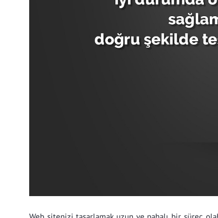
Web sitenizi tasarlamak uzun ve pahalı bir süreç ola