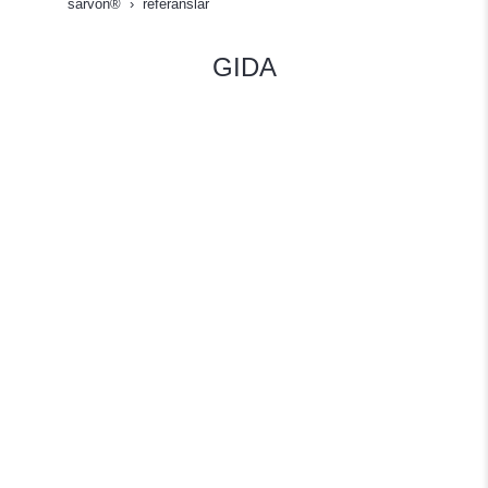
sarvon®
referanslar
GIDA