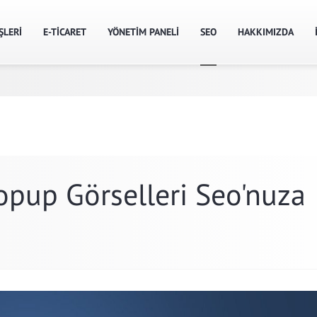
ŞLERİ
E-TİCARET
YÖNETİM PANELİ
SEO
HAKKIMIZDA
opup Görselleri Seo'nuza