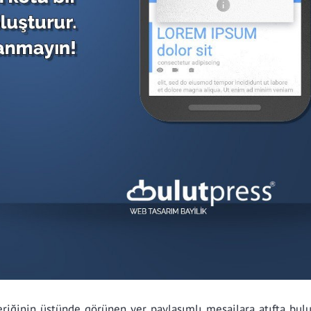
eriğinin üstünde görünen yer paylaşımlı mesajlara atıfta bul