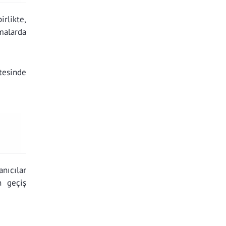
irlikte,
malarda
tesinde
anıcılar
n geçiş