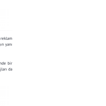
reklam
ğın yanı
nde bir
ları da