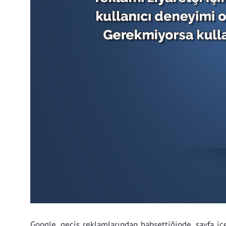
Google, geçiş reklamlarından bahsettiğinde, sayfa iç