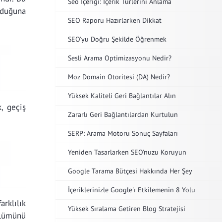
Seo İçeriği: İçerik Türlerini Anlama
olduğuna
SEO Raporu Hazırlarken Dikkat
SEO'yu Doğru Şekilde Öğrenmek
Sesli Arama Optimizasyonu Nedir?
Moz Domain Otoritesi (DA) Nedir?
Yüksek Kaliteli Geri Bağlantılar Alın
, geçiş
Zararlı Geri Bağlantılardan Kurtulun
SERP: Arama Motoru Sonuç Sayfaları
Yeniden Tasarlarken SEO'nuzu Koruyun
Google Tarama Bütçesi Hakkında Her Şey
İçeriklerinizle Google'ı Etkilemenin 8 Yolu
rklılık
Yüksek Sıralama Getiren Blog Stratejisi
ölümünü